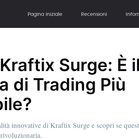
Pagina iniziale
Recensioni
Infor
Kraftix Surge: È i
a di Trading Più
ile?
ità innovative di Kraftix Surge e scopri se ques
 rivoluzionaria.