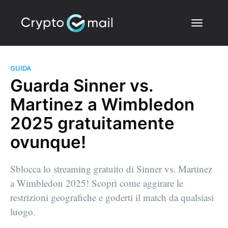
GUIDA
Guarda Sinner vs.
Martinez a Wimbledon
2025 gratuitamente
ovunque!
Sblocca lo streaming gratuito di Sinner vs. Martinez
a Wimbledon 2025! Scopri come aggirare le
restrizioni geografiche e goderti il match da qualsiasi
luogo.