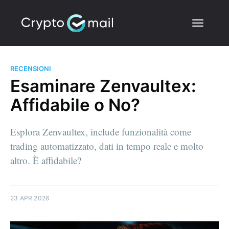
RECENSIONI
Esaminare Zenvaultex:
Affidabile o No?
Esplora Zenvaultex, include funzionalità come
trading automatizzato, dati in tempo reale e molto
altro. È affidabile?
23 APR 2026