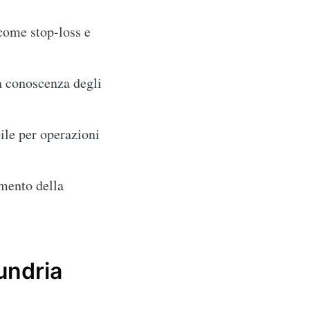
come stop-loss e
a conoscenza degli
ile per operazioni
omento della
undria