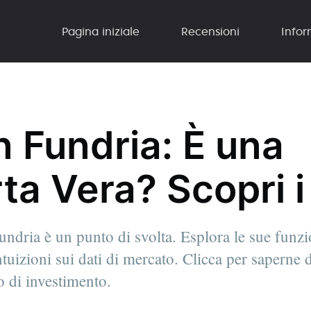
Pagina iniziale
Recensioni
Infor
 Fundria: È una
a Vera? Scopri i 
dria è un punto di svolta. Esplora le sue funzio
ntuizioni sui dati di mercato. Clicca per saperne 
o di investimento.