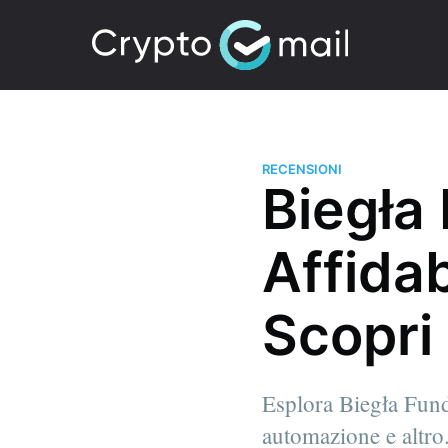
RECENSIONI
Biegła
Affidab
Scopri 
Esplora Biegła Funde
automazione e altro