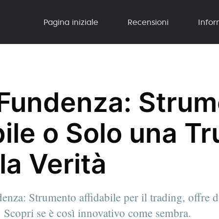
Pagina iniziale
Recensioni
Infor
 Fundenza: Stru
ile o Solo una Tr
la Verità
nza: Strumento affidabile per il trading, offre d
. Scopri se è così innovativo come sembra.