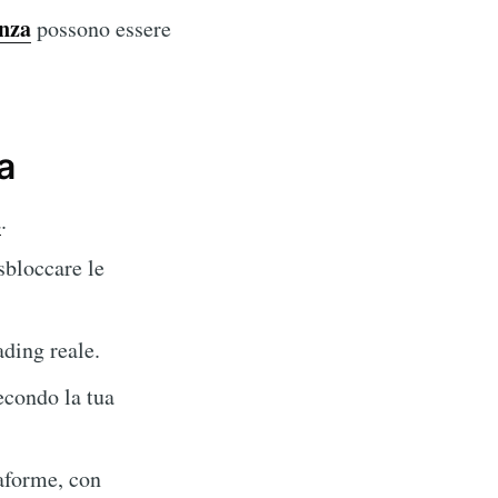
nza
possono essere
a
a
.
sbloccare le
ading reale.
econdo la tua
taforme, con