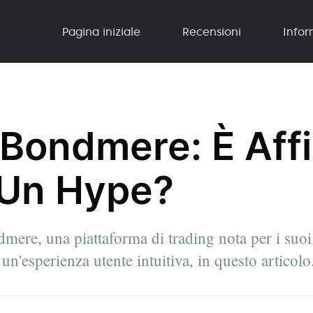
Pagina iniziale
Recensioni
Infor
Bondmere: È Affi
 Un Hype?
ere, una piattaforma di trading nota per i suoi 
un'esperienza utente intuitiva, in questo articolo