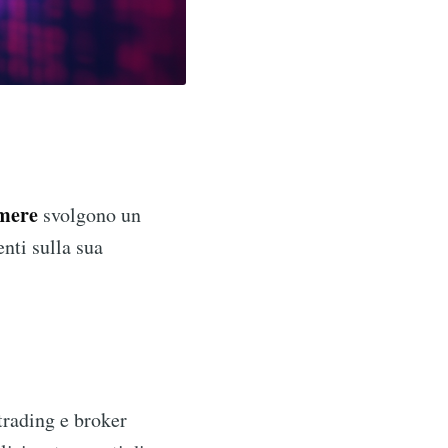
mere
svolgono un
nti sulla sua
trading e broker