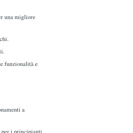
er una migliore
chi.
i.
e funzionalità e
onamenti a
per i principianti